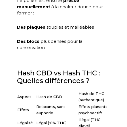
Le pollen est ensuite
pressé
manuellement
à la chaleur douce pour
former :
Des plaques
souples et malléables
Des blocs
plus denses pour la
conservation
Hash CBD vs Hash THC :
Quelles différences ?
Hash de THC
Aspect
Hash de CBD
(authentique)
Relaxants, sans
Effets planants,
Effets
euphorie
psychoactifs
Illégal (THC
Légalité
Légal (<1% THC)
élevé)