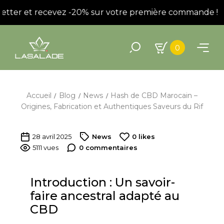
etter et recevez -20% sur votre première commande !
0
Accueil
Blog
News
Hash de CBD Marocain –
Origines, Fabrication et Authentiques Saveurs du Rif
28 avril 2025
News
0
likes
5111 vues
0 commentaires
Introduction : Un savoir-
faire ancestral adapté au
CBD