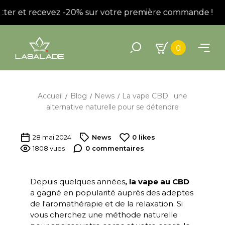
tter et recevez -20% sur votre première commande !
I
0
Accueil
Blog
News
La vape CBD : une
alternative naturelle pour se détendre
28 mai 2024
News
0
likes
1808 vues
0 commentaires
Depuis quelques années
, la vape au CBD
a gagné en popularité auprès des adeptes
de l'aromathérapie et de la relaxation. Si
vous cherchez une méthode naturelle