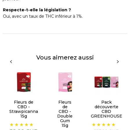
Respecte-t-elle la législation ?
Oui, avec un taux de THC inférieur à 1%.
Vous aimerez aussi
Fleurs de
Fleurs
Pack
CBD -
de
découverte
Strawpicanna
CBD -
CBD
15g
Double
GREENHOUSE
Gum
Prix
Prix
Prix
15g
de