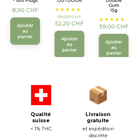
- Soil Plugs
OUTDOOR
Double
Gum
Prix
Prix
Prix
8,90 CHF
15g
de
58,00 CHF
Prix
base
52,20 CHF
Ajouter
39,00 CHF
au
panier
Ajouter
Ajouter
au
au
panier
panier
Qualité
Livraison
suisse
gratuite
< 1% THC
et expédition
discrète