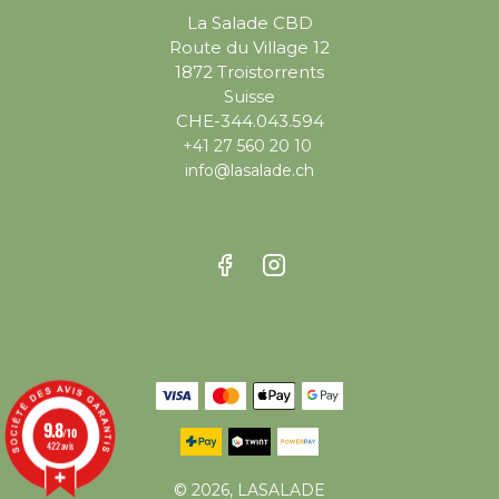
La Salade CBD
Route du Village 12
1872 Troistorrents
Suisse
CHE-344.043.594
+41 27 560 20 10
info@lasalade.ch
9.8
/10
422 avis
© 2026, LASALADE