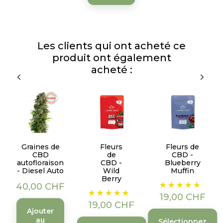
Les clients qui ont acheté ce
produit ont également
acheté :
Graines de
Fleurs
Fleurs de
CBD
de
CBD -
autofloraison
CBD -
Blueberry
- Diesel Auto
Wild
Muffin
Berry
Prix
Prix
40,00 CHF
Prix
19,00 CHF
19,00 CHF
Ajouter
au
Sélectionnez