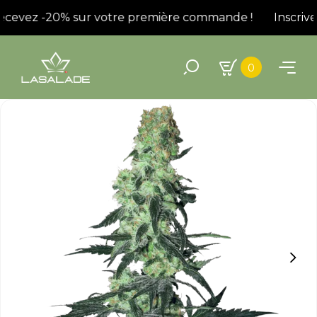
recevez -20% sur votre première commande !
Inscrivez
0