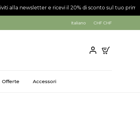
iviti alla newsletter e ricevi il 20% di sconto sul tuo primo 
Italiano
CHF CHF
0
Offerte
Accessori