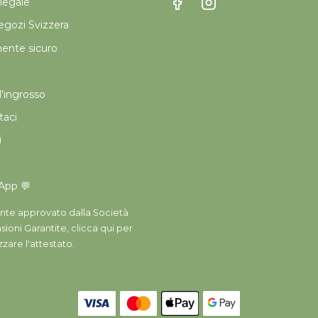
legale
gozi Svizzera
nte sicuro
'ingrosso
taci
i
App 💬
nte approvato dalla Società
ioni Garantite,
clicca qui per
izzare l'attestato
.