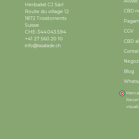
Avviso 
Herbalist CJ Sàrl
CBD ne
Route du village 12
1872 Troistorrents
Pagame
Suisse
CGV
CHE-344.043.594
+41 27 560 20 10
CBD all
info@lasalade.ch
Contat
Negoz
Blog
Whats
Merca
Recens
visual