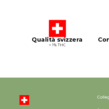
Qualità svizzera
Con
< 1% THC
Colle