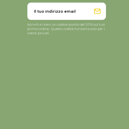
Iscriviti e ricevi un codice sconto del 20% sul tuo
primo ordine. Questo codice funziona solo per i
clienti privati.