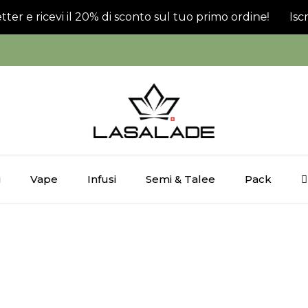
etter e ricevi il 20% di sconto sul tuo primo ordine!
Iscr
i
Vape
Infusi
Semi & Talee
Pack