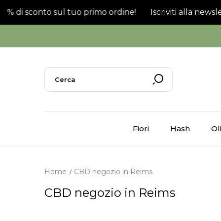
l 20% di sconto sul tuo primo ordine!
Iscriviti alla newsl
Fiori
Hash
Ol
Home
CBD negozio in Reims
CBD negozio in Reims