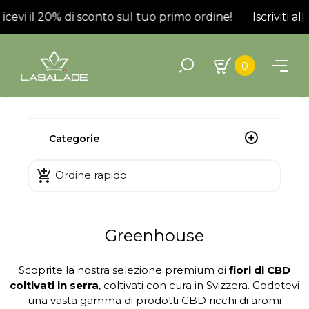
 ricevi il 20% di sconto sul tuo primo ordine!
Iscriviti al
0
Categorie

Ordine rapido
Greenhouse
Scoprite la nostra selezione premium di
fiori di CBD
coltivati in serra
, coltivati con cura in Svizzera. Godetevi
una vasta gamma di prodotti CBD ricchi di aromi