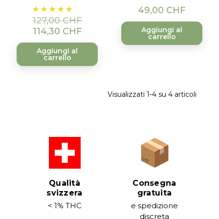
Prezzo
Prezzo
Prezzo
49,00 CHF
base
127,00 CHF
Aggiungi al
114,30 CHF
carrello
Aggiungi al
carrello
Visualizzati 1-4 su 4 articoli
Qualità
Consegna
svizzera
gratuita
< 1% THC
e spedizione
discreta