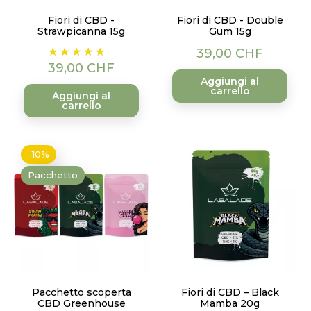
Fiori di CBD -
Fiori di CBD - Double
Strawpicanna 15g
Gum 15g
Prezzo
Prezzo
39,00 CHF
39,00 CHF
Aggiungi al
carrello
Aggiungi al
carrello
-10%
Pacchetto
Pacchetto scoperta
Fiori di CBD – Black
CBD Greenhouse
Mamba 20g