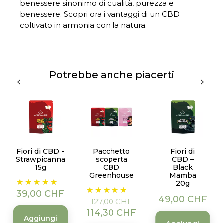
benessere sinonimo di qualità, purezza e
benessere. Scopri ora i vantaggi di un CBD
coltivato in armonia con la natura.
Potrebbe anche piacerti
Fiori di CBD -
Pacchetto
Fiori di
Strawpicanna
scoperta
CBD –
15g
CBD
Black
Greenhouse
Mamba
Prezzo
20g
Prezzo
Prezzo
39,00 CHF
Prezzo
49,00 CHF
base
127,00 CHF
114,30 CHF
Aggiungi