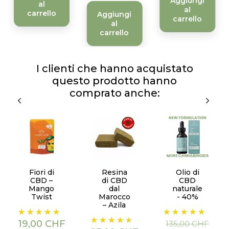
Aggiungi
al
al
carrello
Aggiungi
carrello
al
carrello
I clienti che hanno acquistato
questo prodotto hanno
comprato anche:
Fiori di
Resina
Olio di
CBD –
di CBD
CBD
Mango
dal
naturale
Twist
Marocco
- 40%
– Azila
Prezzo
Prezzo
Prezzo
Prezzo
base
19,00 CHF
135,00 CHF