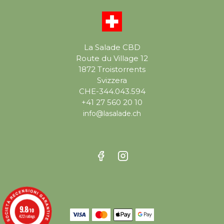
La Salade CBD
Route du Village 12
1872 Troistorrents
Svizzera
CHE-344.043.594
+41 27 560 20 10
info@lasalade.ch
9.8
/10
422 ratings