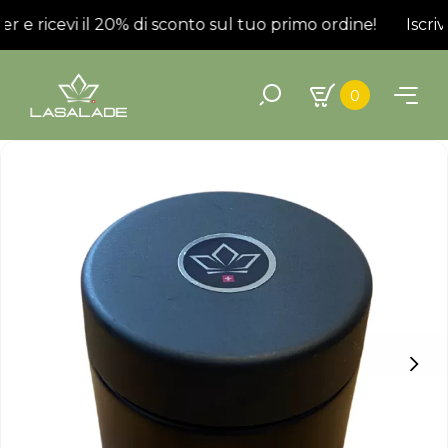
er e ricevi il 20% di sconto sul tuo primo ordine!
Iscrivi
0