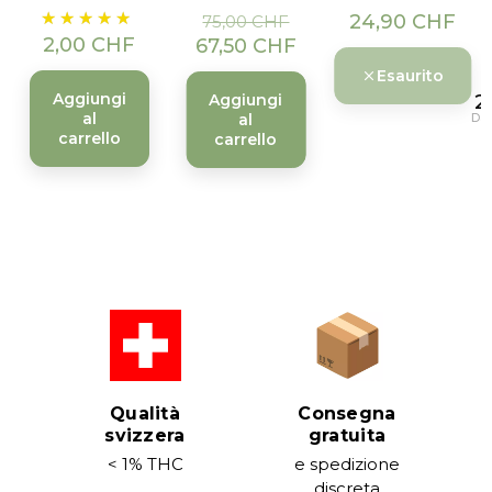
Prezzo
Prezzo
Prezzo
Prezzo
24,90 CHF
75,00 CHF
base
2,00 CHF
67,50 CHF
Esaurito
Aggiungi
2
Aggiungi
al
Da
al
carrello
carrello
Qualità
Consegna
svizzera
gratuita
< 1% THC
e spedizione
discreta