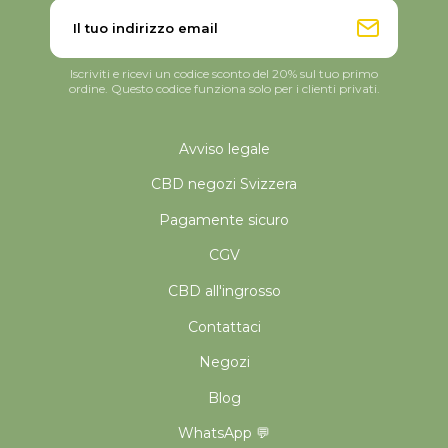
Iscriviti e ricevi un codice sconto del 20% sul tuo primo
ordine. Questo codice funziona solo per i clienti privati.
Avviso legale
CBD negozi Svizzera
Pagamente sicuro
CGV
CBD all'ingrosso
Contattaci
Negozi
Blog
WhatsApp 💬