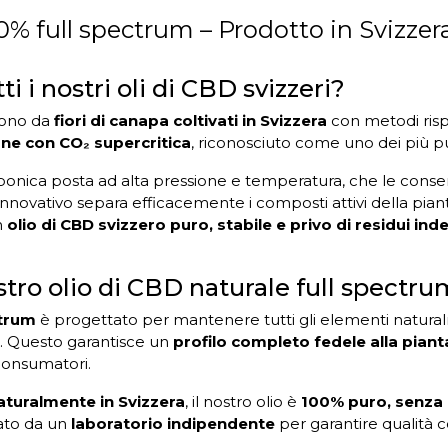
0% full spectrum – Prodotto in Svizzer
i nostri oli di CBD svizzeri?
ono da
fiori di canapa coltivati in Svizzera
con metodi risp
ne con CO₂ supercritica
, riconosciuto come uno dei più pul
rbonica posta ad alta pressione e temperatura, che le conse
ovativo separa efficacemente i composti attivi della pianta,
un
olio di CBD svizzero puro, stabile e privo di residui ind
stro olio di CBD naturale full spectru
ctrum
è progettato per mantenere tutti gli elementi natural
. Questo garantisce un
profilo completo fedele alla piant
consumatori.
aturalmente in Svizzera
, il nostro olio è
100% puro, senza pe
tato da un
laboratorio indipendente
per garantire qualità 