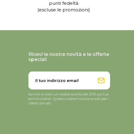
punti fedeltà
(escluse le promozioni)
Ricevi le nostre novità e le offerte
speciali
Iscriviti e ricevi un codice sconto del 20% sul tuo
primo ordine. Questo codice funziona solo per i
clienti privati.