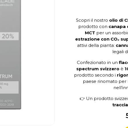
Scopri il nostro
olio di 
prodotto con
canapa c
MCT
per un assorbi
estrazione con CO₂ sup
attivi della pianta:
cann
legali 
Confezionato in un
fla
spectrum svizzero
è
1
prodotto secondo i
rigor
paese rinomato per 
nell’in
👉 Un prodotto svizz
traccia