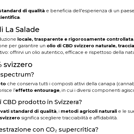
 standard di qualità
e beneficia dell’esperienza di un pae
ientifica
.
i La Salade
oduzione
locale, trasparente e rigorosamente controllata
ione per garantire un
olio di CBD svizzero naturale, traccia
ttivo: offrirvi un olio autentico, efficace e rispettoso della nat
 svizzero
ll spectrum?
eto
che conserva tutti i composti attivi della canapa (cannabin
isce l’
effetto entourage
, in cui i diversi componenti agisc
i CBD prodotto in Svizzera?
evati standard di qualità
, i
metodi agricoli naturali
e le su
 svizzero
significa scegliere tracciabilità e affidabilità.
’estrazione con CO₂ supercritica?