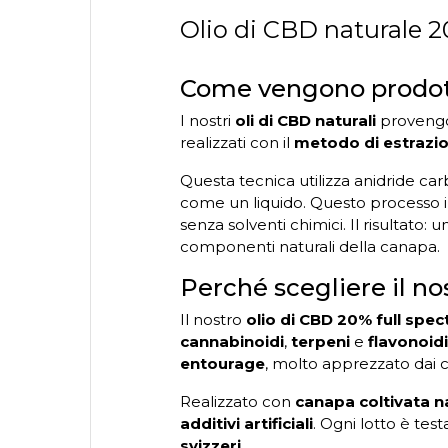
Olio di CBD naturale 2
Come vengono prodotti 
I nostri
oli di CBD naturali
proveng
realizzati con il
metodo di estrazio
Questa tecnica utilizza anidride ca
come un liquido. Questo processo inn
senza solventi chimici. Il risultato: 
componenti naturali della canapa.
Perché scegliere il no
Il nostro
olio di CBD 20% full spe
cannabinoidi
,
terpeni
e
flavonoidi
entourage
, molto apprezzato dai 
Realizzato con
canapa coltivata n
additivi artificiali
. Ogni lotto è tes
svizzeri
.