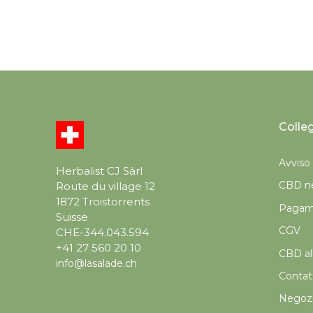
Colle
Avviso 
Herbalist CJ Sàrl
CBD ne
Route du village 12
1872 Troistorrents
Pagame
Suisse
CGV
CHE-344.043.594
+41 27 560 20 10
CBD all
info@lasalade.ch
Contat
Negoz