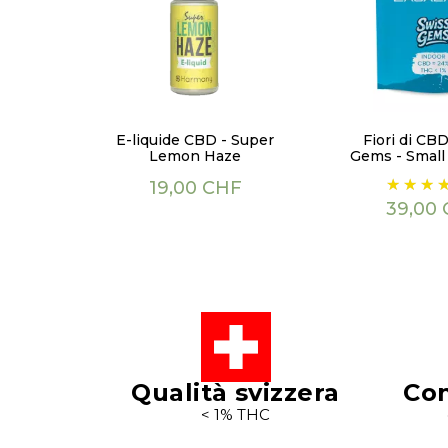
E-liquide CBD - Super
Fiori di CBD
Lemon Haze
Gems - Small
Prezzo
Prezzo
19,00 CHF
39,00
Qualità svizzera
Con
< 1% THC