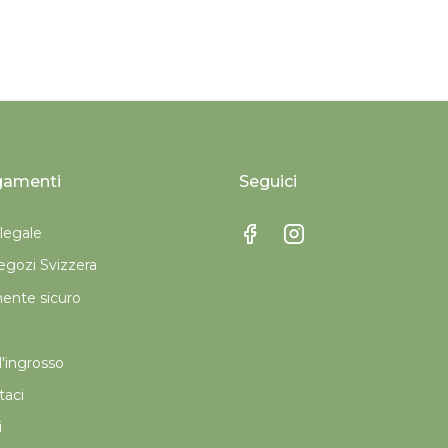
gamenti
Seguici
legale
gozi Svizzera
nte sicuro
'ingrosso
taci
i