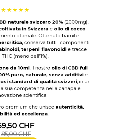
CBD naturale svizzero 20%
(2000mg),
oltivata in Svizzera
e
olio di cocco
mento ottimale. Ottenuto tramite
ercritica
, conserva tutti i componenti
abinoidi
,
terpeni
,
flavonoidi
e tracce
di THC (meno dell’1%).
cone da 10ml
, il nostro
olio di CBD full
00% puro, naturale, senza additivi
e
osi standard di qualità svizzeri
, in un
la sua competenza nella canapa e
novazione scientifica.
ero premium che unisce
autenticità,
bilità ed eccellenza
.
59,50 CHF
85,00 CHF