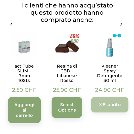
I clienti che hanno acquistato
questo prodotto hanno
comprato anche:
actiTube
Resina di
Kleaner
SLIM -
CBD -
Spray
7mm
Libanese
Detergente
10Stk
Rosso
30 ml
Prezzo
Prezzo
Prezzo
2,50 CHF
25,00 CHF
24,90 CHF
Aggiungi
Select
Esaurito
al
Options
carrello