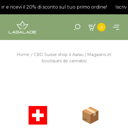
ter e ricevi il 20% di sconto sul tuo primo ordine!
Iscriv
0
Home
CBD Suisse shop à Aarau | Magasins et
boutiques de cannabis