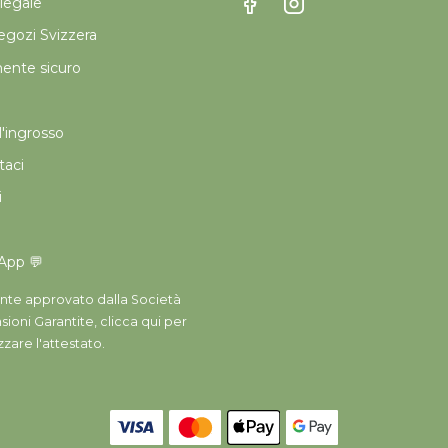
legale
gozi Svizzera
nte sicuro
'ingrosso
taci
i
App 💬
nte approvato dalla Società
ioni Garantite,
clicca qui per
izzare l'attestato
.