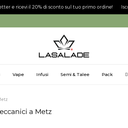
etter e ricevi il 20% di sconto sul tuo primo ordine!
Iscr
i
Vape
Infusi
Semi & Talee
Pack
Metz
eccanici a Metz