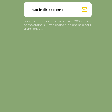
Iscriviti e ricevi un codice sconto del 20% sul tuo
primo ordine. Questo codice funziona solo per i
clienti privati.