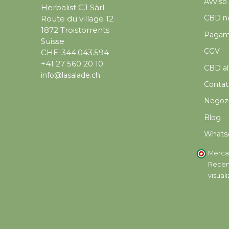
Avviso 
Herbalist CJ Sàrl
CBD ne
Route du village 12
1872 Troistorrents
Pagame
Suisse
CGV
CHE-344.043.594
+41 27 560 20 10
CBD all
info@lasalade.ch
Contat
Negoz
Blog
Whats
Merca
Recens
visual