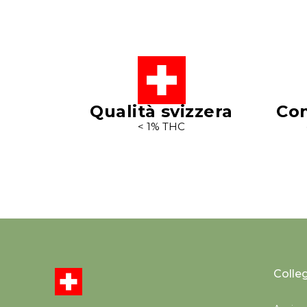
Qualità svizzera
Con
< 1% THC
Colle