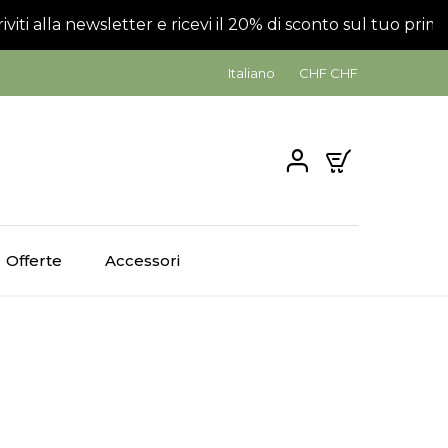
iviti alla newsletter e ricevi il 20% di sconto sul tuo primo
Italiano
CHF CHF
0
Offerte
Accessori