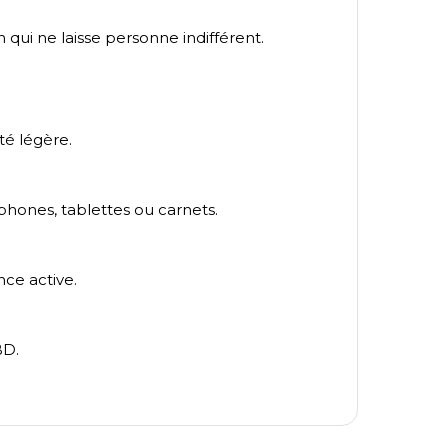
ui ne laisse personne indifférent.
ité légère.
phones, tablettes ou carnets.
nce active.
BD.