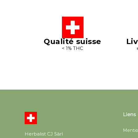
Qualité suisse
Li
< 1% THC
Liens
Mentio
Herbalist CJ Sàrl