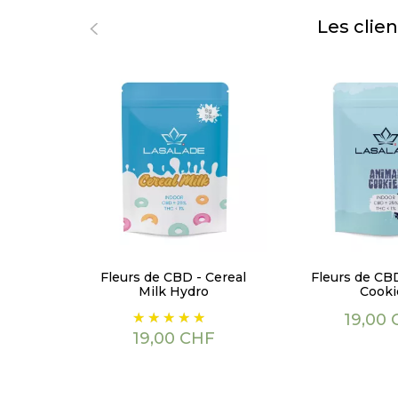
Les clie
Fleurs de CBD - Cereal
Fleurs de CB
Milk Hydro
Cooki
Prix
Prix
19,00
19,00 CHF