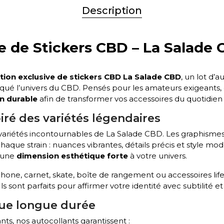
Description
ve de Stickers CBD – La Salade
ction exclusive de stickers CBD La Salade CBD
, un lot d’
ué l’univers du CBD. Pensés pour les amateurs exigeants, 
on durable
afin de transformer vos accessoires du quotidien 
iré des variétés légendaires
ariétés incontournables de La Salade CBD. Les graphisme
chaque strain : nuances vibrantes, détails précis et style m
e une
dimension esthétique forte
à votre univers.
one, carnet, skate, boîte de rangement ou accessoires lifes
ls sont parfaits pour affirmer votre identité avec subtilité et 
nue longue durée
ts, nos autocollants garantissent :