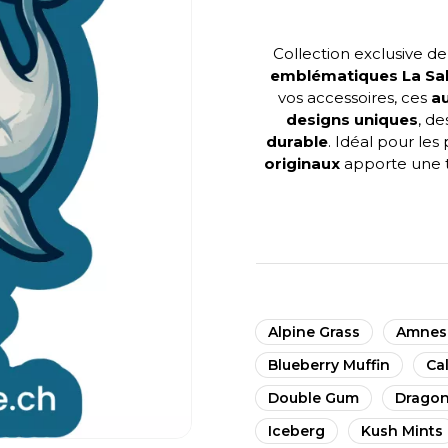
Collection exclusive d
emblématiques La Sa
vos accessoires, ces
au
designs uniques
, de
durable
. Idéal pour le
originaux
apporte une t
Alpine Grass
Amnes
Blueberry Muffin
Cal
Double Gum
Drago
Iceberg
Kush Mints