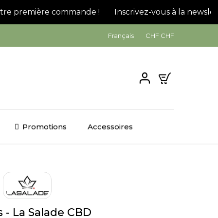
re première commande !
Inscrivez-vous à la newslette
Français
CHF CHF
0
Promotions
Accessoires
s - La Salade CBD