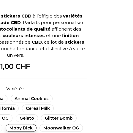
e
stickers CBD
à l’effigie des
variétés
lade CBD
. Parfaits pour personnaliser
tocollants de qualité
affichent des
s
couleurs intenses
et une
finition
s passionnés de
CBD
, ce lot de
stickers
ouche tendance et distinctive à votre
univers.
1,00 CHF
Variété :
ia
Animal Cookies
ifornia
Cereal Milk
n OG
Gelato
Glitter Bomb
Moby Dick
Moonwalker OG