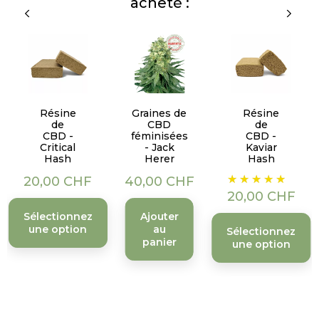
acheté :
Résine
Graines de
Résine
de
CBD
de
CBD -
féminisées
CBD -
Critical
- Jack
Kaviar
Hash
Herer
Hash
Prix
Prix
Prix
20,00 CHF
40,00 CHF
20,00 CHF
Sélectionnez
Ajouter
une option
au
Sélectionnez
panier
une option