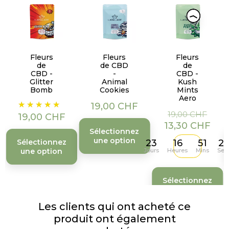
Fleurs
Fleurs
Fleurs
de
de CBD
de
CBD -
-
CBD -
Glitter
Animal
Kush
Bomb
Cookies
Mints
Aero
Prix
Prix
19,00 CHF
Prix
Prix
19,00 CHF
19,00 CHF
de
13,30 CHF
Sélectionnez
base
une option
Sélectionnez
23
16
51
2
une option
Jours
Heures
Mins
Sec
Sélectionnez
une option
Les clients qui ont acheté ce
produit ont également