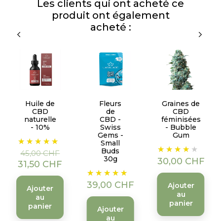
Les clients qui ont acheté ce
produit ont également
acheté :
Huile de
Fleurs
Graines de
CBD
de
CBD
naturelle
CBD -
féminisées
- 10%
Swiss
- Bubble
Gems -
Gum
Prix
Prix
Small
Prix
de
Buds
45,00 CHF
30g
30,00 CHF
base
31,50 CHF
Prix
39,00 CHF
Ajouter
Ajouter
au
au
panier
panier
Ajouter
au