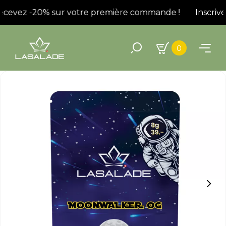
recevez -20% sur votre première commande !
Inscrivez
0