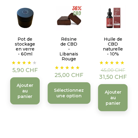
Pot de
Résine
Huile de
stockage
de CBD
CBD
en verre
-
naturelle
- 60ml
Libanais
- 10%
Rouge
Prix
Prix
Prix
Prix
de
5,90 CHF
45,00 CHF
25,00 CHF
base
31,50 CHF
Ajouter
Sélectionnez
au
Ajouter
une option
panier
au
panier