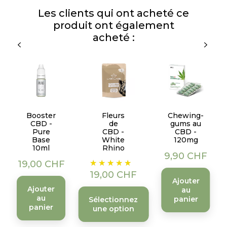
Les clients qui ont acheté ce
produit ont également
acheté :
Booster
Fleurs
Chewing-
CBD -
de
gums au
Pure
CBD -
CBD -
Base
White
120mg
10ml
Rhino
Prix
9,90 CHF
Prix
Prix
19,00 CHF
19,00 CHF
Ajouter
Ajouter
au
au
panier
Sélectionnez
panier
une option