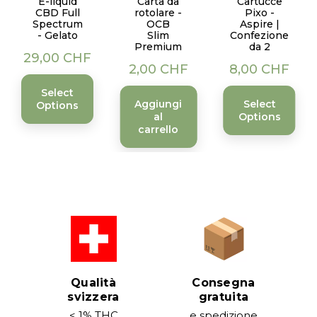
E-liquid
Carta da
Cartucce
CBD Full
rotolare -
Pixo -
Spectrum
OCB
Aspire |
- Gelato
Slim
Confezione
Premium
da 2
Prezzo
29,00 CHF
Prezzo
Prezzo
2,00 CHF
8,00 CHF
Select
Aggiungi
Select
Options
al
Options
carrello
Qualità
Consegna
svizzera
gratuita
< 1% THC
e spedizione