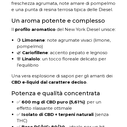
freschezza agrumata, note amare di pompelmo
e una punta di resina terrosa tipica delle Diesel.
Un aroma potente e complesso
Il
profilo aromatico
del New York Diesel unisce:
🍋
Limonene
: note agrumate vivaci (limone,
pompelmo)
🌿
Cariofillene
: accento pepato e legnoso
🌸
Linalolo
: un tocco floreale delicato per
l’equilibrio
Una vera esplosione di sapori per gli amanti dei
CBD e-liquid dal carattere deciso
.
Potenza e qualità concentrata
✅
600 mg di CBD puro (5,61%)
: per un
effetto rilassante ottimale
✅
Isolato di CBD + terpeni naturali
(senza
THC)
✅
Base PG/VG: 80/20
– ideale per un hit