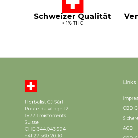
Schweizer Qualität
Ver
< 1% THC
Links
Impre
Herbalist CJ Sàrl
CBD Ge
Route du village 12
1872 Troistorrents
Sicher
Suisse
AGB
CHE-344.043.594
+41 27 560 20 10