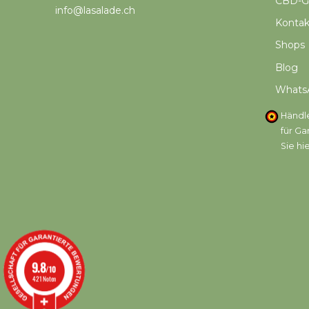
CBD-G
info@lasalade.ch
Kontak
Shops
Blog
Whats
Händle
für G
Sie hi
9.8
/10
421 Noten