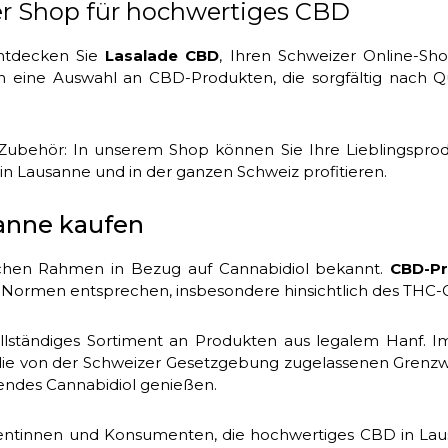
er Shop für hochwertiges CBD
ntdecken Sie
Lasalade CBD
, Ihren Schweizer Online-Sh
ieten eine Auswahl an CBD-Produkten, die sorgfältig nach Q
ubehör: In unserem Shop können Sie Ihre Lieblingsprodu
 in Lausanne und in der ganzen Schweiz profitieren.
anne kaufen
tlichen Rahmen in Bezug auf Cannabidiol bekannt.
CBD-Pr
Normen entsprechen, insbesondere hinsichtlich des THC-G
ollständiges Sortiment an Produkten aus legalem Hanf. 
ie von der Schweizer Gesetzgebung zugelassenen Grenzwer
endes Cannabidiol genießen.
mentinnen und Konsumenten, die hochwertiges CBD in Lau