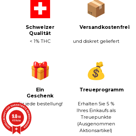
Schweizer
Versandkostenfrei
Qualität
< 1% THC
und diskret geliefert
Ein
Treueprogramm
Geschenk
für jede bestellung!
Erhalten Sie 5 %
Ihres Einkaufs als
9.8
Treuepunkte
/10
419 Noten
(Ausgenommen
Aktionsartikel)