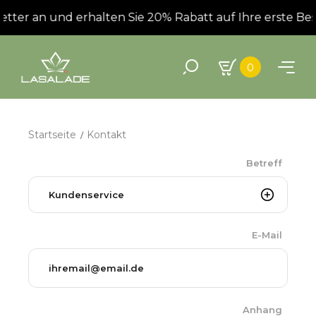
tter an und erhalten Sie 20% Rabatt auf Ihre erste Best
0
Startseite
Kontakt
Betreff
E-Mail
Anhang