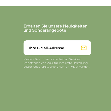
Erhalten Sie unsere Neuigkeiten
und Sonderangebote
Melden Sie sich an und erhalten Sie einen
Rabattcode von 20% für Ihre erste Bestellung.
Dieser Code funktioniert nur für Privatkunden.