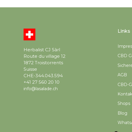
Links
Impre
Herbalist CJ Sàrl
CBD Ge
Route du village 12
1872 Troistorrents
Sicher
Suisse
AGB
CHE-344.043.594
+41 27 560 20 10
CBD-G
info@lasalade.ch
Kontak
Shops
Blog
Whats