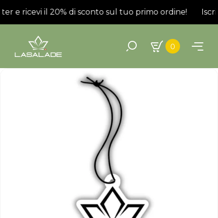
tter e ricevi il 20% di sconto sul tuo primo ordine!
Iscri
0