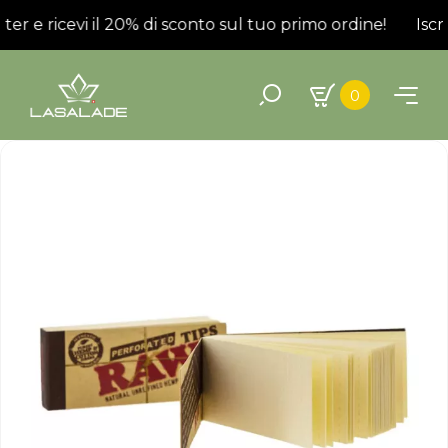
tter e ricevi il 20% di sconto sul tuo primo ordine!
Iscri
0