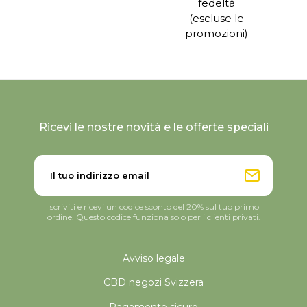
fedeltà
(escluse le
promozioni)
Ricevi le nostre novità e le offerte speciali
Iscriviti e ricevi un codice sconto del 20% sul tuo primo
ordine. Questo codice funziona solo per i clienti privati.
Avviso legale
CBD negozi Svizzera
Pagamente sicuro