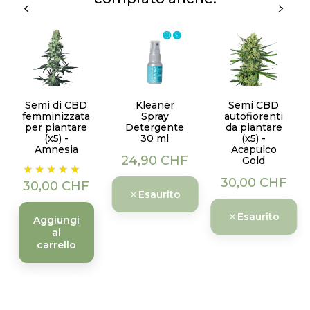
Semi di CBD
Kleaner
Semi CBD
femminizzata
Spray
autofiorenti
per piantare
Detergente
da piantare
(x5) -
30 ml
(x5) -
Amnesia
Acapulco
Prezzo
24,90 CHF
Gold
Prezzo
Prezzo
30,00 CHF
30,00 CHF
Esaurito
Esaurito
Aggiungi
al
carrello