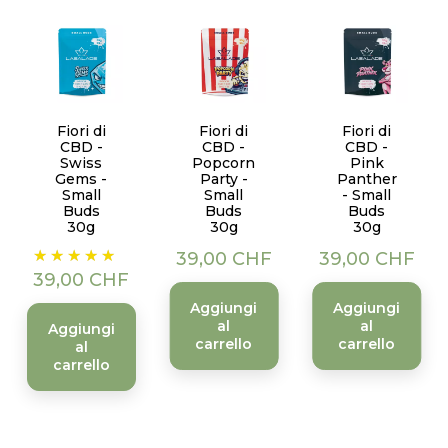
Fiori di
Fiori di
Fiori di
CBD -
CBD -
CBD -
Swiss
Popcorn
Pink
Gems -
Party -
Panther
Small
Small
- Small
Buds
Buds
Buds
30g
30g
30g
Prezzo
Prezzo
Prezzo
39,00 CHF
39,00 CHF
39,00 CHF
Aggiungi
Aggiungi
al
al
Aggiungi
carrello
carrello
al
carrello