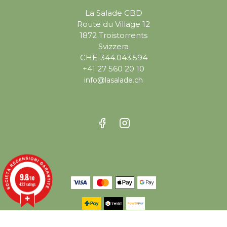
La Salade CBD
Route du Village 12
1872 Troistorrents
Svizzera
CHE-344.043.594
+41 27 560 20 10
info@lasalade.ch
9.8
/10
422 ratings
© 2026, LASALADE