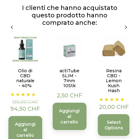
I clienti che hanno acquistato
questo prodotto hanno
comprato anche:
Olio di
actiTube
Resina
CBD
SLIM -
CBD -
naturale
7mm
Lemon
- 40%
10Stk
Kush
Hash
Prezzo
Prezzo
Prezzo
2,50 CHF
Prezzo
base
135,00 CHF
20,00 CHF
94,50 CHF
Aggiungi
al
carrello
Select
Aggiungi
Options
al
carrello