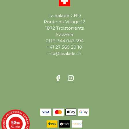
La Salade CBD
Route du Village 12
1872 Troistorrents
Svizzera
CHE-344.043.594
+41 27 560 20 10
info@lasalade.ch
9.8
/10
422 ratings