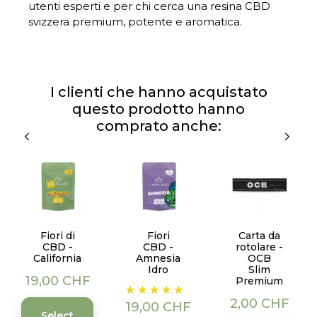
utenti esperti e per chi cerca una resina CBD
svizzera premium, potente e aromatica.
I clienti che hanno acquistato
questo prodotto hanno
comprato anche:
Fiori di
Fiori
Carta da
CBD -
CBD -
rotolare -
California
Amnesia
OCB
Idro
Slim
Prezzo
19,00 CHF
Premium
Prezzo
Prezzo
2,00 CHF
19,00 CHF
Select