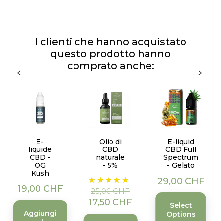
I clienti che hanno acquistato
questo prodotto hanno
comprato anche:
E-
Olio di
E-liquid
liquide
CBD
CBD Full
CBD -
naturale
Spectrum
OG
- 5%
- Gelato
Kush
Prezzo
Prezzo
Prezzo
29,00 CHF
Prezzo
19,00 CHF
base
25,00 CHF
17,50 CHF
Select
Aggiungi
Options