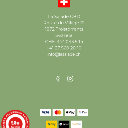
La Salade CBD
Route du Village 12
1872 Troistorrents
Svizzera
CHE-344.043.594
+41 27 560 20 10
info@lasalade.ch
9.8
/10
422 ratings