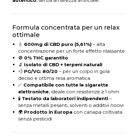
autentico
, senza amarezza artificiale.
Formula concentrata per un relax
ottimale
💧
600mg di CBD puro (5,61%)
– alta
concentrazione per un forte effetto rilassante
🚫
0% THC garantito
🔬
Isolato di CBD + terpeni naturali
💨
PG/VG: 80/20
– per un colpo in gola
deciso e ottima resa aromatica
✅
Compatibile con tutte le sigarette
elettroniche
, ideale con resistenze ≥ 1 ohm
🧪
Testato da laboratori indipendenti
–
senza metalli pesanti, solventi o additivi nocivi
🌍
Prodotto in Europa
con canapa coltivata
senza pesticidi