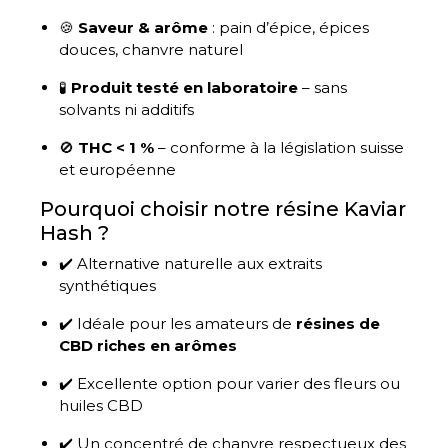
🍪
Saveur & arôme
: pain d’épice, épices
douces, chanvre naturel
🧪
Produit testé en laboratoire
– sans
solvants ni additifs
🚫
THC < 1 %
– conforme à la législation suisse
et européenne
Pourquoi choisir notre résine Kaviar
Hash ?
✔️ Alternative naturelle aux extraits
synthétiques
✔️ Idéale pour les amateurs de
résines de
CBD riches en arômes
✔️ Excellente option pour varier des fleurs ou
huiles CBD
✔️ Un concentré de chanvre respectueux des