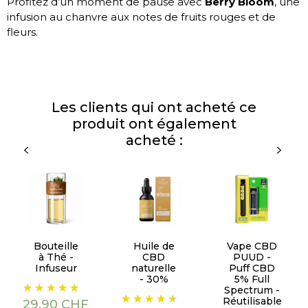
Profitez d’un moment de pause avec
Berry Bloom
, une
infusion au chanvre aux notes de fruits rouges et de
fleurs.
Les clients qui ont acheté ce
produit ont également
acheté :
Bouteille
Huile de
Vape CBD
à Thé -
CBD
PUUD -
Infuseur
naturelle
Puff CBD
- 30%
5% Full
Prix
Spectrum -
Prix
Prix
Réutilisable
29,90 CHF