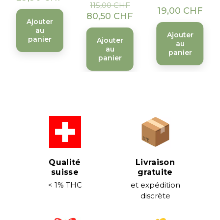
de
115,00 CHF
Prix
19,00 CHF
base
80,50 CHF
Ajouter
au
Ajouter
panier
Ajouter
au
au
panier
panier
Qualité
Livraison
suisse
gratuite
< 1% THC
et expédition
discrète