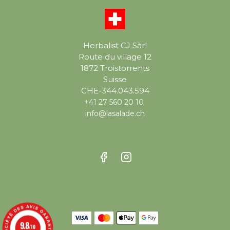
Herbalist CJ Sàrl
Route du village 12
1872 Troistorrents
Suisse
CHE-344.043.594
+41 27 560 20 10
info@lasalade.ch
9.8
/10