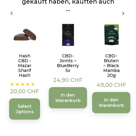
gekauft haben, kauften auch
...
Hash
CBD-
CBD-
CBD -
Joints –
Blüten
Mazar
BlueBerry
– Black
Sharif
5x
Mamba
Hash
20g
Preis
24,90 CHF
Preis
Preis
49,00 CHF
20,00 CHF
In den
In den
Warenkorb
Warenkorb
Select
Options