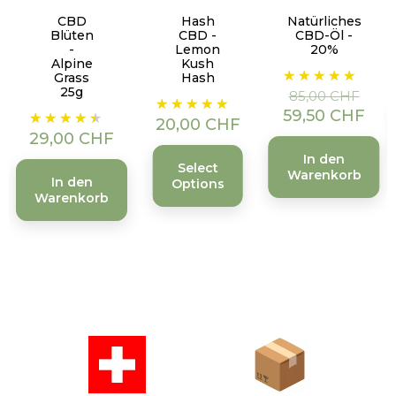
CBD
Hash
Natürliches
Blüten
CBD -
CBD-Öl -
-
Lemon
20%
Alpine
Kush
Verkaufspreis
Preis
Grass
Hash
25g
85,00 CHF
Preis
Preis
59,50 CHF
20,00 CHF
29,00 CHF
In den
Select
Warenkorb
In den
Options
Warenkorb