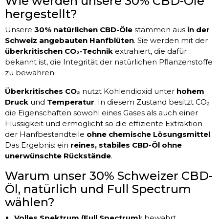
Wie werden unsere 30% CBD-Öle
hergestellt?
Unsere
30% natürlichen CBD-Öle
stammen aus
in der
Schweiz angebauten Hanfblüten
. Sie werden mit der
überkritischen CO₂-Technik
extrahiert, die dafür
bekannt ist, die Integrität der natürlichen Pflanzenstoffe
zu bewahren.
Überkritisches CO₂
nutzt Kohlendioxid unter
hohem
Druck
und
Temperatur
. In diesem Zustand besitzt CO₂
die Eigenschaften sowohl eines Gases als auch einer
Flüssigkeit und ermöglicht so die effiziente Extraktion
der Hanfbestandteile
ohne chemische Lösungsmittel
.
Das Ergebnis: ein
reines, stabiles CBD-Öl ohne
unerwünschte Rückstände
.
Warum unser 30% Schweizer CBD-
Öl, natürlich und Full Spectrum
wählen?
Volles Spektrum (Full Spectrum)
: bewahrt