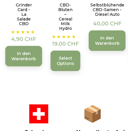
Grinder
CBD-
Selbstblühende
Card -
Blüten
CBD-Samen -
La
–
Diesel Auto
Salade
Cereal
Preis
40,00 CHF
CBD
Milk
Hydro
Preis
Preis
In den
4,90 CHF
19,00 CHF
Warenkorb
In den
Select
Warenkorb
Options