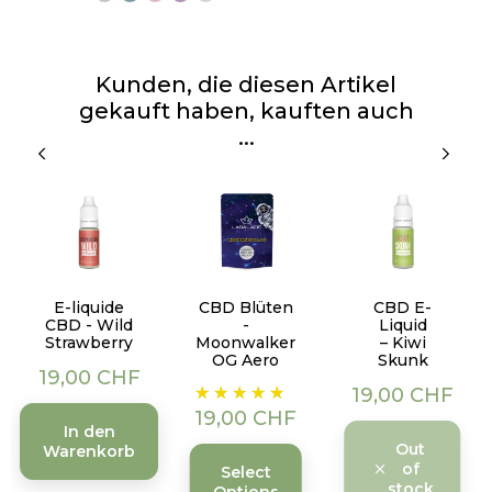
Kunden, die diesen Artikel
gekauft haben, kauften auch
...
E-liquide
CBD Blüten
CBD E-
CBD - Wild
-
Liquid
Strawberry
Moonwalker
– Kiwi
OG Aero
Skunk
Preis
19,00 CHF
Preis
Preis
19,00 CHF
19,00 CHF
In den
Out
Warenkorb
of
Select
stock
Options