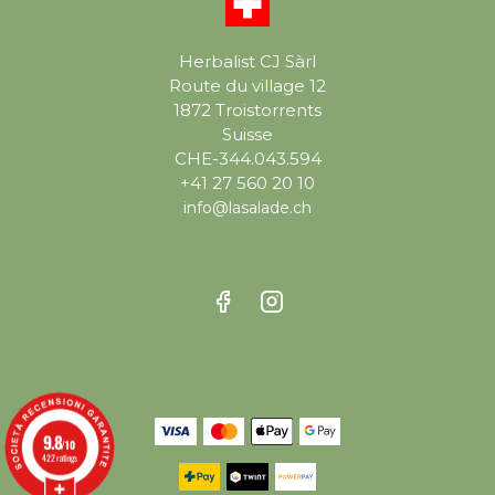
Herbalist CJ Sàrl
Route du village 12
1872 Troistorrents
Suisse
CHE-344.043.594
+41 27 560 20 10
info@lasalade.ch
9.8
/10
422 ratings