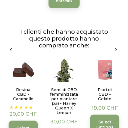
carrello
I clienti che hanno acquistato
questo prodotto hanno
comprato anche:
Resina
Semi di CBD
Fiori di
CBD -
femminizzata
CBD -
Caramello
per piantare
Gelato
(x5) - Harley
Prezzo
Prezzo
19,00 CHF
Queen X
Lemon
20,00 CHF
Prezzo
30,00 CHF
Select
Options
Select