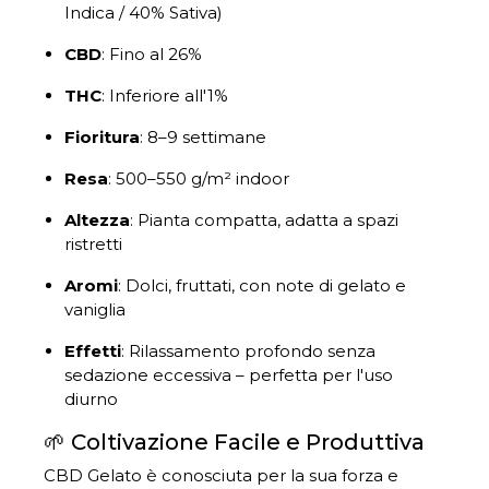
Indica / 40% Sativa)
CBD
:
Fino al 26%
THC
:
Inferiore all'1%
Fioritura
:
8–9 settimane
Resa
:
500–550 g/m² indoor
Altezza
:
Pianta compatta, adatta a spazi
ristretti
Aromi
:
Dolci, fruttati, con note di gelato e
vaniglia
Effetti
:
Rilassamento profondo senza
sedazione eccessiva – perfetta per l'uso
diurno
🌱 Coltivazione Facile e Produttiva
CBD Gelato è conosciuta per la sua forza e