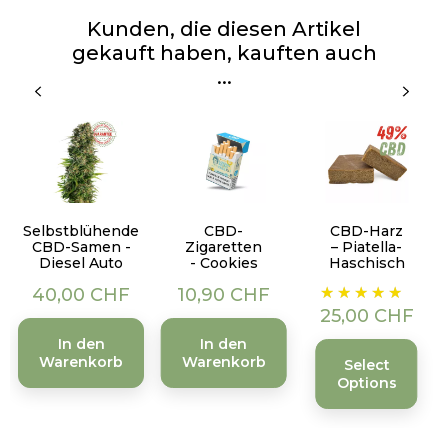
Kunden, die diesen Artikel
gekauft haben, kauften auch
...
Selbstblühende
CBD-
CBD-Harz
CBD-Samen -
Zigaretten
– Piatella-
Diesel Auto
- Cookies
Haschisch
Preis
Preis
Preis
40,00 CHF
10,90 CHF
25,00 CHF
In den
In den
Warenkorb
Warenkorb
Select
Options