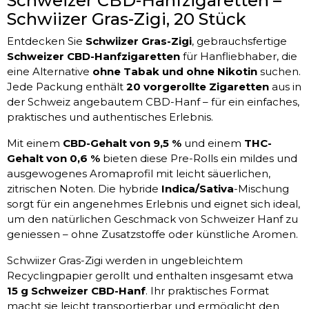
Schweizer CBD-Hanfzigaretten –
Schwiizer Gras-Zigi, 20 Stück
Entdecken Sie
Schwiizer Gras-Zigi
, gebrauchsfertige
Schweizer CBD-Hanfzigaretten
für Hanfliebhaber, die
eine Alternative
ohne Tabak und ohne Nikotin
suchen.
Jede Packung enthält
20 vorgerollte Zigaretten
aus in
der Schweiz angebautem CBD-Hanf – für ein einfaches,
praktisches und authentisches Erlebnis.
Mit einem
CBD-Gehalt von 9,5 %
und einem
THC-
Gehalt von 0,6 %
bieten diese Pre-Rolls ein mildes und
ausgewogenes Aromaprofil mit leicht säuerlichen,
zitrischen Noten. Die hybride
Indica/Sativa
-Mischung
sorgt für ein angenehmes Erlebnis und eignet sich ideal,
um den natürlichen Geschmack von Schweizer Hanf zu
geniessen – ohne Zusatzstoffe oder künstliche Aromen.
Schwiizer Gras-Zigi werden in ungebleichtem
Recyclingpapier gerollt und enthalten insgesamt etwa
15 g Schweizer CBD-Hanf
. Ihr praktisches Format
macht sie leicht transportierbar und ermöglicht den