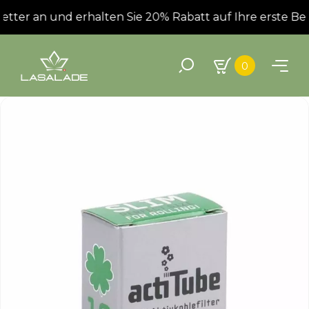
tter an und erhalten Sie 20% Rabatt auf Ihre erste Best
0