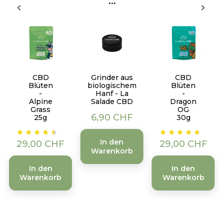
...
CBD
Grinder aus
CBD
Blüten
biologischem
Blüten
-
Hanf - La
-
Alpine
Salade CBD
Dragon
Grass
OG
Preis
6,90 CHF
25g
30g
Preis
Preis
In den
29,00 CHF
29,00 CHF
Warenkorb
In den
In den
Warenkorb
Warenkorb