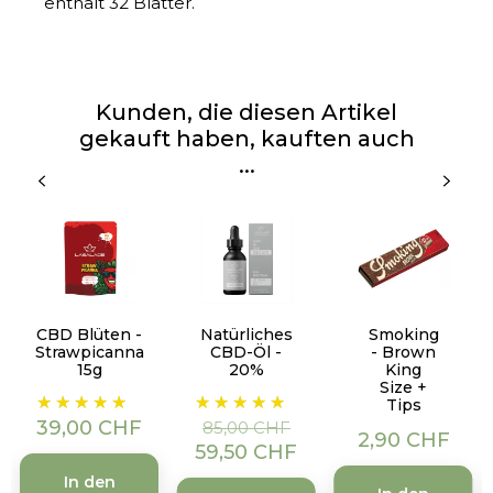
enthält 32 Blätter.
Kunden, die diesen Artikel
gekauft haben, kauften auch
...
CBD Blüten -
Natürliches
Smoking
Strawpicanna
CBD-Öl -
- Brown
15g
20%
King
Size +
Preis
Verkaufspreis
Preis
Tips
39,00 CHF
85,00 CHF
Preis
2,90 CHF
59,50 CHF
In den